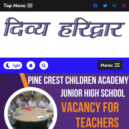
Skip
Top Menu
to
content
Menu